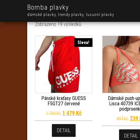
Bomba plavky
dámské plavky, trendy plavky, luxusní plavky
Seřazeno od nejnovějších
Zobrazeno 19 výsledků
Sleva!
Pánské kraťasy GUESS
Dámské push-up
F5GT27 červené
Lisca 40739 I
podprsen
Původní cena byla: 1 790 Kč.
Aktuální cena je: 1 479 Kč.
1 479
Kč
1 790
Kč
Půvo
739
894
Kč
DETAIL
DETAIL