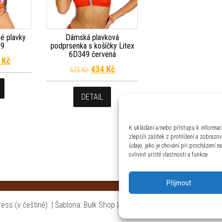
é plavky
Dámská plavková
99
podprsenka s košíčky Litex
6D349 červená
odní cena byla: 1 050 Kč.
Aktuální cena je: 868 Kč.
8
Kč
Původní cena byla: 525 Kč.
Aktuální cena je: 434 Kč.
434
Kč
525
Kč
DETAIL
K ukládání a/nebo přístupu k informac
zlepšili zážitek z prohlížení a zobraz
údaje, jako je chování při procházení
ovlivnit určité vlastnosti a funkce.
Příjmout
ss (v češtině).
|
Šablona: Bulk Shop
| ACIT s.r.o. Chodovská 228/3 Pr