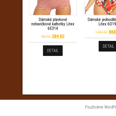
Dámské plavkové
Dámské jednodíln
nohavičkové kalhotky Litex
Litex 6D1
6E314
Pův
86
1 050
Kč
Původní cena byla: 465 Kč.
Aktuální cena je: 384 Kč.
384
Kč
465
Kč
DETAIL
DETAIL
Používáme WordPre