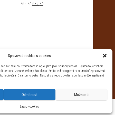
Původní cena byla: 765 Kč.
Aktuální cena je: 632 Kč.
765
Kč
632
Kč
Spravovat souhlas s cookies
ím o zařízení používáme technologie, jako jsou soubory cookie. Děláme to, abychom
ovali personalizované reklamy. Souhlas s těmito technologiemi nám umožní zpracovávat
 nebo jedinečná ID na tomto webu. Nesouhlas nebo odvolání souhlasu může nepříznivě
Odmítnout
Možnosti
aha 4 IČ: 26454424
Zásady cookies