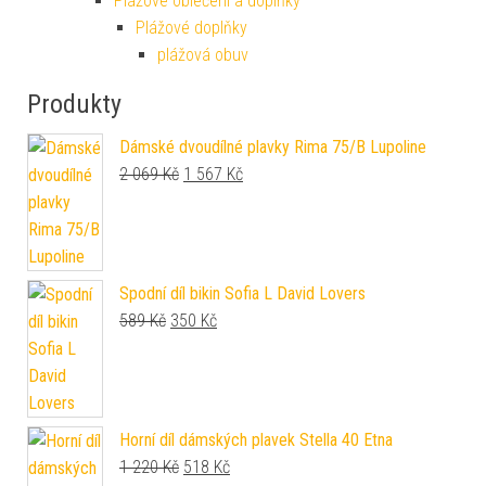
Plážové oblečení a doplňky
Plážové doplňky
plážová obuv
Produkty
Dámské dvoudílné plavky Rima 75/B Lupoline
Original price was: 2 069 Kč.
Current price is: 1 567 Kč.
2 069
Kč
1 567
Kč
Spodní díl bikin Sofia L David Lovers
Original price was: 589 Kč.
Current price is: 350 Kč.
589
Kč
350
Kč
Horní díl dámských plavek Stella 40 Etna
Original price was: 1 220 Kč.
Current price is: 518 Kč.
1 220
Kč
518
Kč