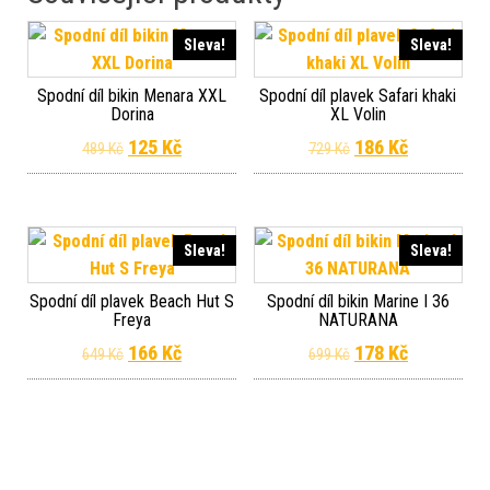
Sleva!
Sleva!
Spodní díl bikin Menara XXL
Spodní díl plavek Safari khaki
Dorina
XL Volin
Original price was: 489 Kč.
Current price is: 125 Kč.
Original price wa
Current pr
125
Kč
186
Kč
489
Kč
729
Kč
Sleva!
Sleva!
Spodní díl plavek Beach Hut S
Spodní díl bikin Marine I 36
Freya
NATURANA
Original price was: 649 Kč.
Current price is: 166 Kč.
Original price wa
Current pr
166
Kč
178
Kč
649
Kč
699
Kč