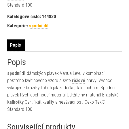
Standard 100
Katalogové číslo:
144830
Kategorie:
spodní díl
Popis
Popis
spodní
díl dámských plavek Vanua Levu v kombinaci
pestrého květinového vzoru a syté
růžové
barvy. Vysoce
vykrojené brazilky lichotí jak zadečku, tak i nohám. Spodní díl
plavek Rychleschnoucí materiál Udržitelný materiál Brazilské
kalhotky
Certifikát kvality a nezávadnosti Oeko-Tex®
Standard 100
Související produkty