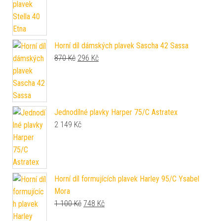
Horní díl dámských plavek Sascha 42 Sassa
Original price was: 870 Kč.
Current price is: 296 Kč.
870
Kč
296
Kč
Jednodílné plavky Harper 75/C Astratex
2 149
Kč
Horní díl formujících plavek Harley 95/C Ysabel
Mora
Original price was: 1 100 Kč.
Current price is: 748 Kč.
1 100
Kč
748
Kč