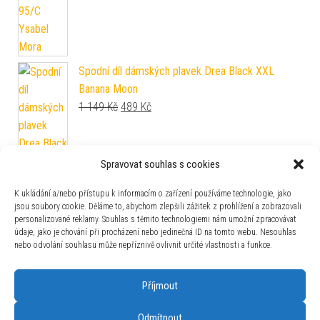
Spodní díl dámských plavek Drea Black XXL
Banana Moon
Original price was: 1 149 Kč.
Current price is: 489 Kč.
1 149
Kč
489
Kč
Spravovat souhlas s cookies
K ukládání a/nebo přístupu k informacím o zařízení používáme technologie, jako
jsou soubory cookie. Děláme to, abychom zlepšili zážitek z prohlížení a zobrazovali
Spodní díl plavek Moiry 44 Astratex
personalizované reklamy. Souhlas s těmito technologiemi nám umožní zpracovávat
údaje, jako je chování při procházení nebo jedinečná ID na tomto webu. Nesouhlas
649
Kč
nebo odvolání souhlasu může nepříznivě ovlivnit určité vlastnosti a funkce.
Příjmout
Horní díl dámských plavek Alice white 36 Etna
1 050
Kč
Odmítnout