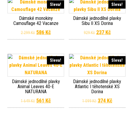
Sleva!
Sleva!
Dámské monokiny
Dámské jednodílné plavky
Camouflage 42 Vacanze
Sibu II XS Dorina
Original price was: 2 299 Kč.
Current price is: 586 Kč.
Original price wa
Current pr
586
Kč
237
Kč
2 299
Kč
929
Kč
Sleva!
Sleva!
Dámské jednodílné plavky
Dámské jednodílné plavky
Animal Leaves 40-E
Atlantic I těhotenské XS
NATURANA
Dorina
Original price was: 1 649 Kč.
Current price is: 561 Kč.
Original price wa
Current pr
561
Kč
374
Kč
1 649
Kč
1 099
Kč