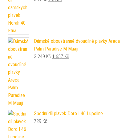
Dámské oboustranné dvoudílné plavky Areca
Palm Paradise M Maaji
Original price was: 3 249 Kč.
Current price is: 1 657 Kč.
3 249
Kč
1 657
Kč
Spodní díl plavek Doro I 46 Lupoline
729
Kč