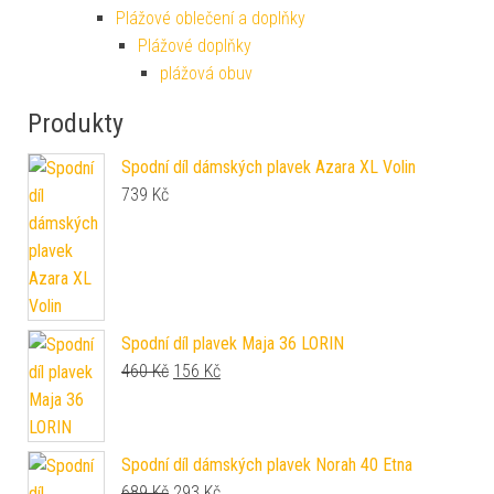
Plážové oblečení a doplňky
Plážové doplňky
plážová obuv
Produkty
Spodní díl dámských plavek Azara XL Volin
739
Kč
Spodní díl plavek Maja 36 LORIN
Original price was: 460 Kč.
Current price is: 156 Kč.
460
Kč
156
Kč
Spodní díl dámských plavek Norah 40 Etna
Original price was: 689 Kč.
Current price is: 293 Kč.
689
Kč
293
Kč