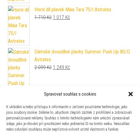
Horní díl plavek Maia Tara 75/I Astratex
Original price was: 1 710 Kč.
Current price is: 1 017 Kč.
1 710
Kč
1 017
Kč
Dámské dvoudílné plavky Summer Push Up 80/D
Astratex
Original price was: 2 099 Kč.
Current price is: 1 249 Kč.
2 099
Kč
1 249
Kč
Spravovat souhlas s cookies
K ukládání a/nebo přístupu k informacím o zařízení používáme technologie, jako
Dámské dvoudílné plavky Lili 100/I Astratex
jsou soubory cookie. Děláme to, abychom zlepšili zážitek z prohlížení a zobrazovali
1 999
Kč
personalizované reklamy. Souhlas s těmito technologiemi nám umožní zpracovávat
údaje, jako je chování při procházení nebo jedinečná ID na tomto webu. Nesouhlas
nebo odvolání souhlasu může nepříznivě ovlivnit určité vlastnosti a funkce.
Dámské dvoudílné plavky Maho Spring S Banana