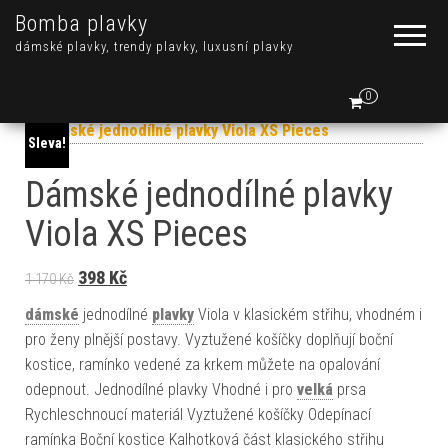
Bomba plavky
dámské plavky, trendy plavky, luxusní plavky
0
Sleva!
Dámské jednodílné plavky
Viola XS Pieces
Original price was: 1 170 Kč.
Current price is: 398 Kč.
398
Kč
1 170
Kč
dámské
jednodílné
plavky
Viola v klasickém střihu, vhodném i
pro ženy plnější postavy. Vyztužené košíčky doplňují boční
kostice, ramínko vedené za krkem můžete na opalování
odepnout. Jednodílné plavky Vhodné i pro
velká
prsa
Rychleschnoucí materiál Vyztužené košíčky Odepínací
ramínka Boční kostice Kalhotková část klasického střihu